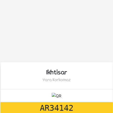
Ikhtisar
Yara Korkomaz
AR34142