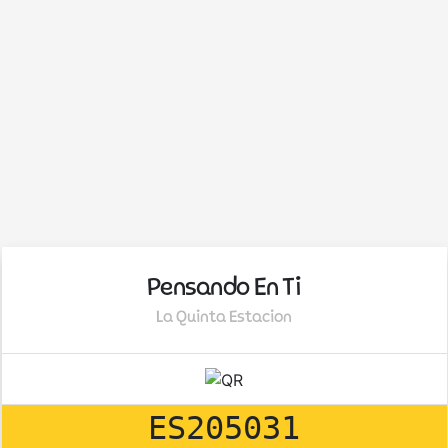
Pensando En Ti
La Quinta Estacion
ES205031