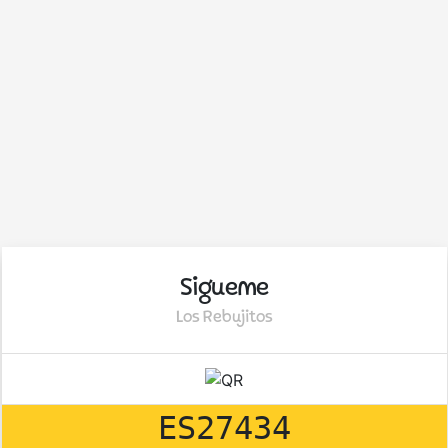
Sigueme
Los Rebujitos
ES27434