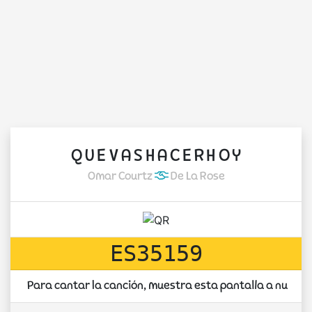
Q U E V A S H A C E R H O Y
Omar Courtz
De La Rose
ES35159
Para cantar la canción, muestra esta pantalla a nuest