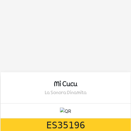
Mi Cucu
La Sonora Dinamita
ES35196