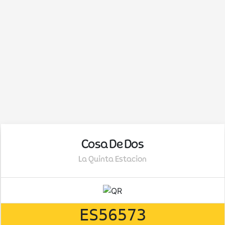
Cosa De Dos
La Quinta Estacion
ES56573