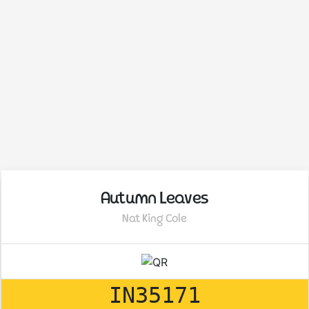
Autumn Leaves
Nat King Cole
IN35171