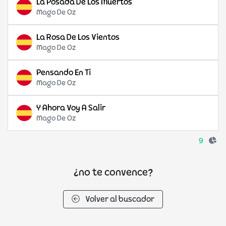
La Posada De Los Muertos
Mago De Oz
La Rosa De Los Vientos
Mago De Oz
Pensando En Ti
Mago De Oz
Y Ahora Voy A Salir
Mago De Oz
9
¿no te convence?
Volver al buscador