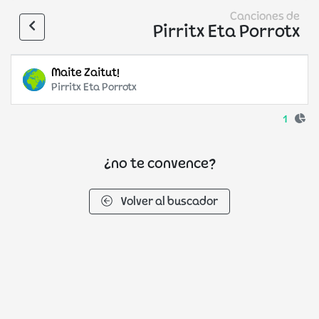
Canciones de
Pirritx Eta Porrotx
Maite Zaitut!
Pirritx Eta Porrotx
1
¿no te convence?
Volver al buscador