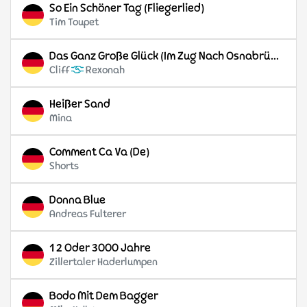
So Ein Schöner Tag (Fliegerlied)
Tim Toupet
Das Ganz Große Glück (Im Zug Nach Osnabrück)
Cliff
Rexonah
Heißer Sand
Mina
Comment Ca Va (De)
Shorts
Donna Blue
Andreas Fulterer
1 2 Oder 3000 Jahre
Zillertaler Haderlumpen
Bodo Mit Dem Bagger