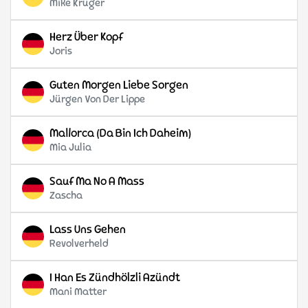
Mike Krüger
Herz Über Kopf
Joris
Guten Morgen Liebe Sorgen
Jürgen Von Der Lippe
Mallorca (Da Bin Ich Daheim)
Mia Julia
Sauf Ma No A Mass
Zascha
Lass Uns Gehen
Revolverheld
I Han Es Zündhölzli Azündt
Mani Matter